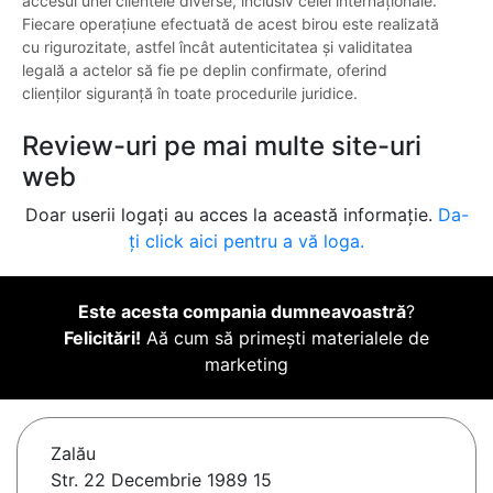
accesul unei clientele diverse, inclusiv celei internaţionale.
Fiecare operațiune efectuată de acest birou este realizată
cu rigurozitate, astfel încât autenticitatea şi validitatea
legală a actelor să fie pe deplin confirmate, oferind
clienților siguranță în toate procedurile juridice.
Review-uri pe mai multe site-uri
web
Doar userii logați au acces la această informație.
Da-
ți click aici pentru a vă loga.
Este acesta compania dumneavoastră
?
Felicitări!
Aă cum să primești materialele de
marketing
Zalău
Str. 22 Decembrie 1989 15