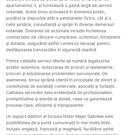
apartamentul 3, și furnizează o gamă largă de servicii
notariale. Acest birou activează în domeniul juridic,
punând la dispoziția atât a persoanelor fizice, cât și a
celor juridice, consultanță şi sprijin în diverse demersuri
notariale. Domeniul de activitate include încheierea
contractelor de vânzare-cumpărare, schimburi, întreţinere
şi donaţie, asigurând astfel contextul necesar pentru
desfăşurarea tranzacţiilor în siguranţă deplină.
Printre celelalte servicii oferite se numără legalizarea
actelor autentice, redactarea de procuri și testamente,
precum și soluționarea problemelor succesorale. De
asemenea, biroul sprijină clienţii în procesele de divorț și
constituirea de societăți comerciale, asociații şi fundaţii.
Calitatea serviciilor este evidențiată de profesionalism,
promptitudine şi atenţie la detalii, ceea ce garantează
procese clare, eficiente şi transparente.
Un aspect distinct al biroului Notar Majer Gabriela este
posibilitatea de a purta comunicații în mai multe limbi,
inclusiv engleză, franceză şi maghiară, facilitând astfel