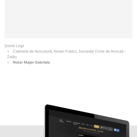
Șoimii Legii
Cabinete de Avocatură, Notari Publici, Societăți Civile de Avocați -
Zalău
Notar Majer Gabriela