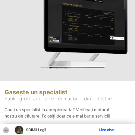
Gasește un specialist
Ranking-ul îi adună pe cei mai buni din industrie
Cauți un specialist in apropierea ta? Verificați motorul
nostru de căutare. Folosiți doar cele mai bune servicii!
ȘOIMII Legii
Live chat