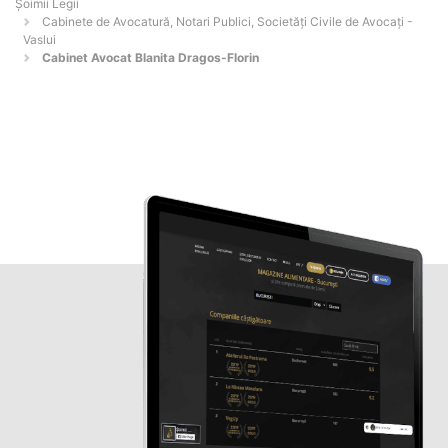
Șoimii Legii
Cabinete de Avocatură, Notari Publici, Societăți Civile de Avocați -
Vaslui
Cabinet Avocat Blanita Dragos-Florin