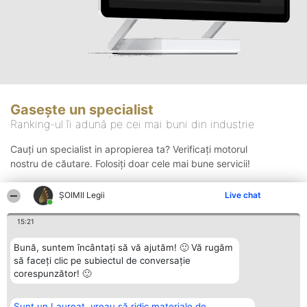
Gasește un specialist
Ranking-ul îi adună pe cei mai buni din industrie
Cauți un specialist in apropierea ta? Verificați motorul
nostru de căutare. Folosiți doar cele mai bune servicii!
ȘOIMII Legii
Live chat
Căutare
15:21
Bună, suntem încântați să vă ajutăm! 🙂 Vă rugăm
să faceți clic pe subiectul de conversație
corespunzător! 🙂
Sunt un Laureat, vreau să ridic materiale de