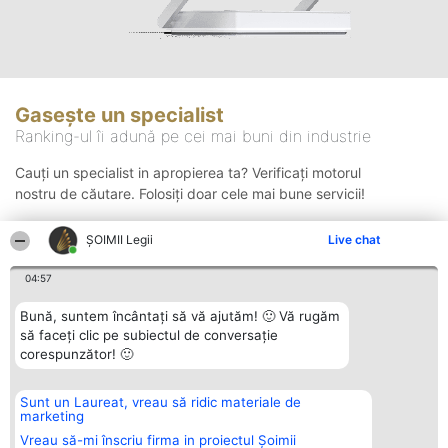
Gasește un specialist
Ranking-ul îi adună pe cei mai buni din industrie
Cauți un specialist in apropierea ta? Verificați motorul
nostru de căutare. Folosiți doar cele mai bune servicii!
ȘOIMII Legii
Live chat
Căutare
04:57
Bună, suntem încântați să vă ajutăm! 🙂 Vă rugăm
să faceți clic pe subiectul de conversație
corespunzător! 🙂
Sunt un Laureat, vreau să ridic materiale de
Organizator Ranking
Plebiscyt
Contact
marketing
BRIGHT SOLUTIONS BR SRL
Câștigătorii
Contact
Aleea Timisul De Sus 2 Bl. A30
Lista Tuturor
Vreau să-mi înscriu firma in proiectul Șoimii