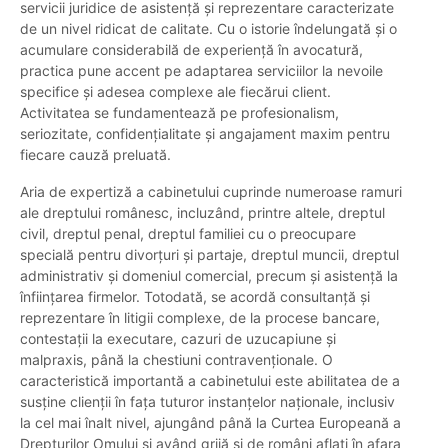
servicii juridice de asistență și reprezentare caracterizate
de un nivel ridicat de calitate. Cu o istorie îndelungată şi o
acumulare considerabilă de experienţă în avocatură,
practica pune accent pe adaptarea serviciilor la nevoile
specifice și adesea complexe ale fiecărui client.
Activitatea se fundamentează pe profesionalism,
seriozitate, confidențialitate și angajament maxim pentru
fiecare cauză preluată.
Aria de expertiză a cabinetului cuprinde numeroase ramuri
ale dreptului românesc, incluzând, printre altele, dreptul
civil, dreptul penal, dreptul familiei cu o preocupare
specială pentru divorțuri și partaje, dreptul muncii, dreptul
administrativ și domeniul comercial, precum și asistență la
înființarea firmelor. Totodată, se acordă consultanță și
reprezentare în litigii complexe, de la procese bancare,
contestații la executare, cazuri de uzucapiune și
malpraxis, până la chestiuni contravenționale. O
caracteristică importantă a cabinetului este abilitatea de a
susține clienții în fața tuturor instanțelor naționale, inclusiv
la cel mai înalt nivel, ajungând până la Curtea Europeană a
Drepturilor Omului și având grijă și de români aflați în afara