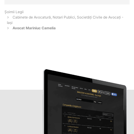
Șoimii Legii
Cabinete de Avocatură, Notari Publici, Societăți Civile de Avocați -
Iaşi
Avocat Mariniuc Camelia