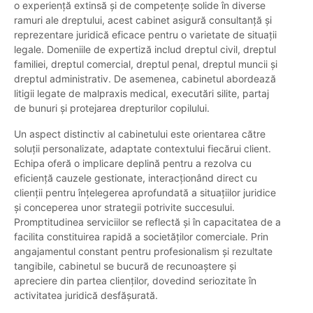
o experiență extinsă și de competențe solide în diverse
ramuri ale dreptului, acest cabinet asigură consultanță și
reprezentare juridică eficace pentru o varietate de situații
legale. Domeniile de expertiză includ dreptul civil, dreptul
familiei, dreptul comercial, dreptul penal, dreptul muncii și
dreptul administrativ. De asemenea, cabinetul abordează
litigii legate de malpraxis medical, executări silite, partaj
de bunuri și protejarea drepturilor copilului.
Un aspect distinctiv al cabinetului este orientarea către
soluții personalizate, adaptate contextului fiecărui client.
Echipa oferă o implicare deplină pentru a rezolva cu
eficiență cauzele gestionate, interacționând direct cu
clienții pentru înțelegerea aprofundată a situațiilor juridice
și conceperea unor strategii potrivite succesului.
Promptitudinea serviciilor se reflectă și în capacitatea de a
facilita constituirea rapidă a societăților comerciale. Prin
angajamentul constant pentru profesionalism și rezultate
tangibile, cabinetul se bucură de recunoaștere și
apreciere din partea clienților, dovedind seriozitate în
activitatea juridică desfășurată.