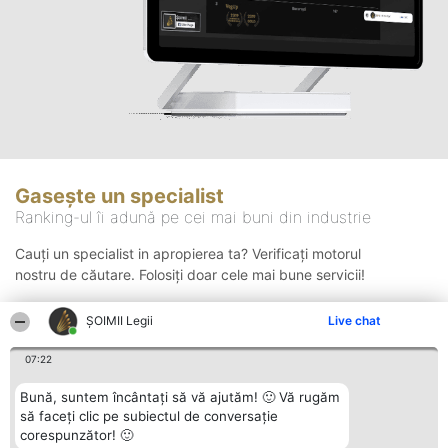
Gasește un specialist
Ranking-ul îi adună pe cei mai buni din industrie
Cauți un specialist in apropierea ta? Verificați motorul
nostru de căutare. Folosiți doar cele mai bune servicii!
ȘOIMII Legii
Live chat
Căutare
07:22
Bună, suntem încântați să vă ajutăm! 🙂 Vă rugăm
să faceți clic pe subiectul de conversație
corespunzător! 🙂