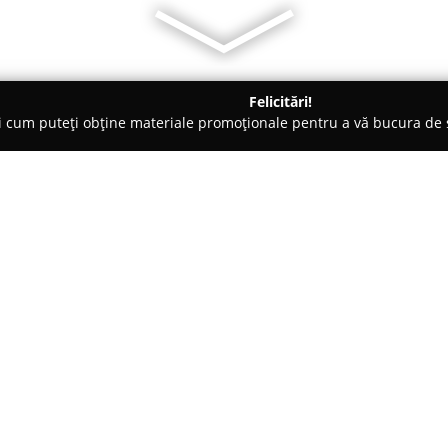
Felicitări!
ți cum puteți obține materiale promoționale pentru a vă bucura d
, Societăți Civile de Avocați - Moreni
Avocat Olteanu Cristina
Despre companie:
Avocat Olteanu Cristina
își me
din Moreni și din județul Dâmb
Dâmbovița din anul 2008, a acu
activitatea avocațială. Biroul să
Arată mai multe >>
Moreni, reprezintă un punct ese
servicii juridice profesioniste.