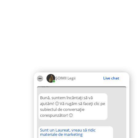
ȘOIMII Legii
Live chat
02:47
Bună, suntem încântați să vă
ajutăm! 🙂 Vă rugăm să faceți clic pe
subiectul de conversație
corespunzător! 🙂
Sunt un Laureat, vreau să ridic
materiale de marketing