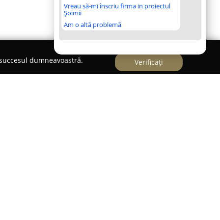
Vreau să-mi înscriu firma in proiectul
Șoimii
Am o altă problemă
e succesul dumneavoastră.
Verificați
nține o poziție importantă în domeniul juridic
ovița. În calitate de membră a Baroului
mulat o experiență notabilă de peste 17 ani în
u, localizat pe strada Păcurii, numărul 3, în
nțial de interacțiune pentru clienții care doresc