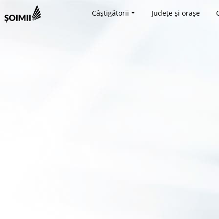
Câștigătorii
Județe și orașe