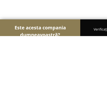
Este acesta compania
Verifica
dumneavoastră?
Șoimii Legii
Cabinete de Avocatură, Notari Publici
Avocat Olteanu Cristina
8.5
(17)