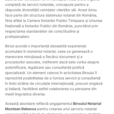
completă de servicii notariale, concepute pentru a
răspunde diversității cerințelor clienților săi. Acest birou
face parte din structura sistemului notarial din România,
fiind afiliat la Camera Notarilor Publici Timișoara și Uniunea
Națională a Notarilor Publici din România, punctând prin
respectarea standardelor de corectitudine și
profesionalism.
Biroul acordă o importanță deosebită experienței
acumulate în domeniul notarial, ceea ce generează o
manevrare minuțioasă a fiecărui document și a
procedurilor asociate, indiferent dacă este vorba despre
autentificare, legalizare sau consultanță juridică
specializată. Un element valoros în activitatea Biroului îl
reprezintă posibilitatea de a furniza servicii și consultanță
în limbi străine de circulație internațională, precum engleză
și italiană, facilitând astfel colaborarea cu persoane din
medii lingvistice diverse.
Această abordare reflectă angajamentul
Biroului Notarial
Muntean Rebecca
pentru crearea unui serviciu notarial