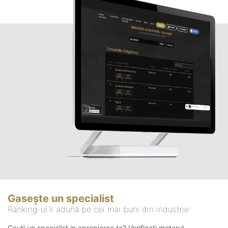
Gasește un specialist
Ranking-ul îi adună pe cei mai buni din industrie
Cauți un specialist in apropierea ta? Verificați motorul