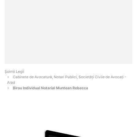
Șoimii Legii
Cabinete de Avocatură, Notari Publici, Societăți Civile de Avocați -
Arad
Birou Individual Notarial Muntean Rebecca