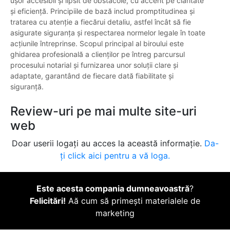
ușor accesibil și lipsit de obstacole, cu accent pe claritate
și eficiență. Principiile de bază includ promptitudinea și
tratarea cu atenție a fiecărui detaliu, astfel încât să fie
asigurate siguranța și respectarea normelor legale în toate
acțiunile întreprinse. Scopul principal al biroului este
ghidarea profesională a clienților pe întreg parcursul
procesului notarial și furnizarea unor soluții clare și
adaptate, garantând de fiecare dată fiabilitate și
siguranță.
Review-uri pe mai multe site-uri
web
Doar userii logați au acces la această informație.
Da-
ți click aici pentru a vă loga.
Este acesta compania dumneavoastră
?
Felicitări!
Aă cum să primești materialele de
marketing