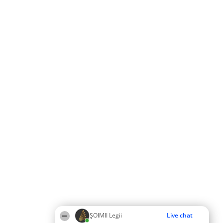
ȘOIMII Legii
Live chat