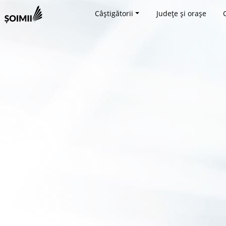
Câștigătorii
Județe și orașe