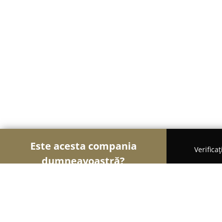
Este acesta compania
Verifica
dumneavoastră?
Șoimii Legii
Cabinete de Avocatură, Notari Publici