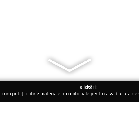
Felicitări!
ți cum puteți obține materiale promoționale pentru a vă bucura d
, Societăți Civile de Avocați - Tulcea
Birou Individual Notarial