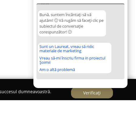
03:32
Bună, suntem încântați să vă
ajutăm! 🙂 Vă rugăm să faceți clic pe
subiectul de conversație
corespunzător! 🙂
Sunt un Laureat, vreau să ridic
materiale de marketing
Vreau să-mi înscriu firma in proiectul
Șoimii
Am o altă problemă
e succesul dumneavoastră.
Verificați
 Stan Veronica