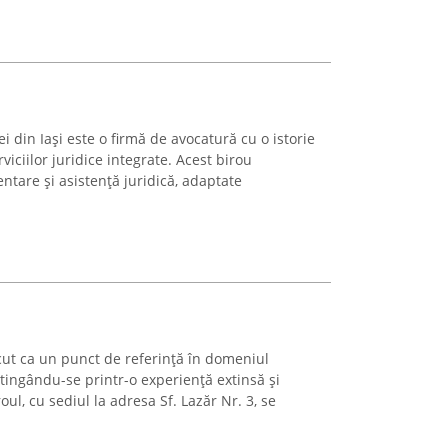
i din Iași este o firmă de avocatură cu o istorie
iciilor juridice integrate. Acest birou
ntare și asistență juridică, adaptate
ut ca un punct de referință în domeniul
distingându-se printr-o experiență extinsă și
ul, cu sediul la adresa Sf. Lazăr Nr. 3, se