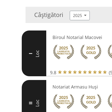
Câștigători
2025
Biroul Notarial Macovei
Loc
I
9.8
(
Notariat Armasu Huși
Loc
II