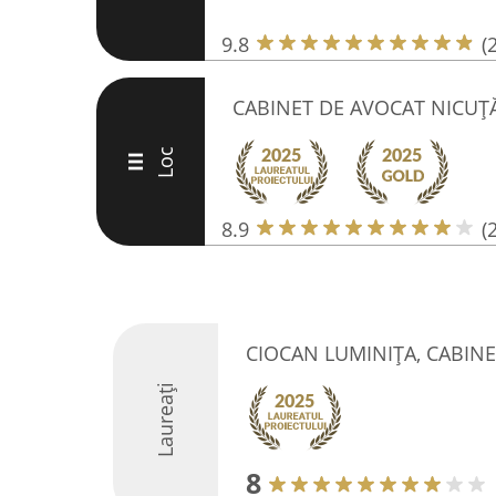
9.8
(
CABINET DE AVOCAT NICUȚĂ
Loc
III
8.9
(
CIOCAN LUMINIŢA, CABIN
Laureați
8