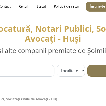
Contact
Reguli
Statut
Politică de retur
Înscrie-te
catură, Notari Publici, Soc
Avocați - Huşi
și alte companii premiate de Șoimii
i, Societăți Civile de Avocați - Huşi