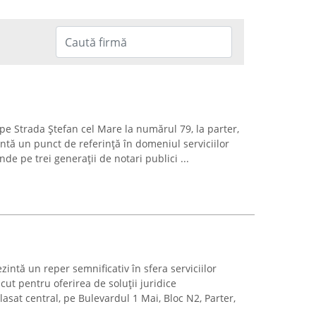
 pe Strada Ștefan cel Mare la numărul 79, la parter,
ntă un punct de referință în domeniul serviciilor
inde pe trei generații de notari publici ...
intă un reper semnificativ în sfera serviciilor
ut pentru oferirea de soluții juridice
lasat central, pe Bulevardul 1 Mai, Bloc N2, Parter,