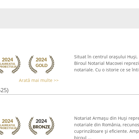
Situat în centrul orașului Huși,
Biroul Notarial Macovei reprezi
notariale. Cu o istorie ce se înt
Arată mai multe >>
525)
Notariat Armașu din Huși reprez
notariale din România, recunosc
cuprinzătoare și eficiente. Amp
biroul ...