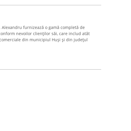
T. Alexandru furnizează o gamă completă de
conform nevoilor clienților săi, care includ atât
i comerciale din municipiul Huși și din județul