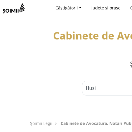
Câștigătorii
Județe și orașe
Cabinete de Avo
Șoimii Legii
Cabinete de Avocatură, Notari Public