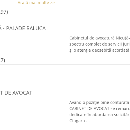
Arată mai multe >>
297)
 - PALADE RALUCA
Cabinetul de avocatură Nicuță
spectru complet de servicii jur
și o atenție deosebită acordată 
27)
ET DE AVOCAT
Având o poziție bine conturată
CABINET DE AVOCAT se remarcă p
dedicare în abordarea solicitări
Giugaru ...