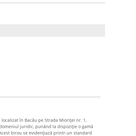
 localizat în Bacău pe Strada Mioriței nr. 1,
 domeniul juridic, punând la dispoziție o gamă
. Acest birou se evidențiază printr-un standard