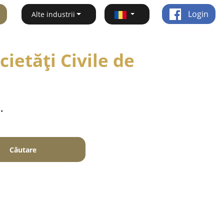
Login
Alte industrii
ietăți Civile de
.
Căutare