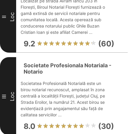
Localizat pe strada Avram Iancu 203 în
Florești, Biroul Notarial Florești furnizează o
gamă extinsă de servicii notariale pentru
Loc
II
comunitatea locală. Acesta operează sub
conducerea notarului public Ghile Buzan
Cristian Ioan și este afiliat Camerei ...
9.2
(60)
Societate Profesionala Notariala -
Notario
Societatea Profesională Notarială este un
birou notarial recunoscut, amplasat în zona
Loc
centrală a localității Florești, județul Cluj, pe
III
Strada Eroilor, la numărul 21. Acest birou se
evidențiază prin angajamentul său față de
calitatea serviciilor ...
8.0
(30)