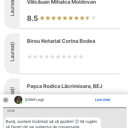
Laureați
Vălcăuan Mihalca Moldovan
8.5
Birou Notarial Corina Bodea
Laureați
Pașca Rodica Lăcrimioara, BEJ
Laureați
ȘOIMII Legii
Live chat
8.5
13:33
Bună, suntem încântați să vă ajutăm! 🙂 Vă rugăm
să faceți clic pe subiectul de conversație