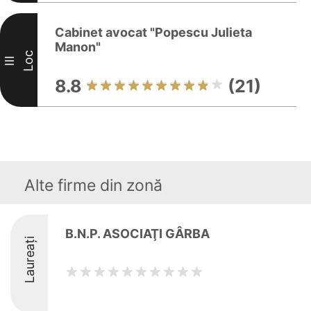
Cabinet avocat "Popescu Julieta
Manon"
Loc
III
8.8
(21)
Alte firme din zonă
B.N.P. ASOCIAŢI GÂRBA
Laureați