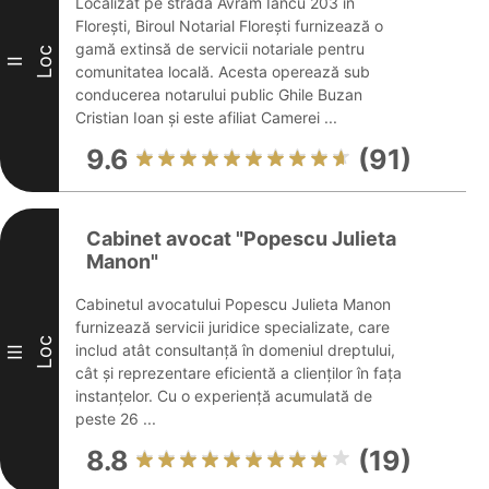
Localizat pe strada Avram Iancu 203 în
Florești, Biroul Notarial Florești furnizează o
gamă extinsă de servicii notariale pentru
Loc
II
comunitatea locală. Acesta operează sub
conducerea notarului public Ghile Buzan
Cristian Ioan și este afiliat Camerei ...
9.6
(91)
Cabinet avocat "Popescu Julieta
Manon"
Cabinetul avocatului Popescu Julieta Manon
furnizează servicii juridice specializate, care
Loc
includ atât consultanță în domeniul dreptului,
III
cât și reprezentare eficientă a clienților în fața
instanțelor. Cu o experiență acumulată de
peste 26 ...
8.8
(19)