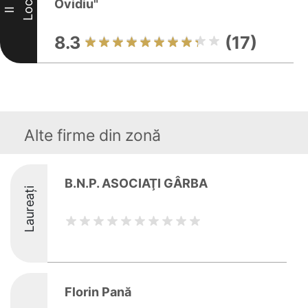
Ovidiu"
Loc
II
8.3
(17)
Alte firme din zonă
B.N.P. ASOCIAŢI GÂRBA
Laureați
Florin Pană