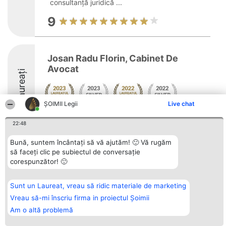
consultanță juridică ...
9
Josan Radu Florin, Cabinet De
Avocat
Laureați
ȘOIMII Legii
Live chat
22:48
Bună, suntem încântați să vă ajutăm! 🙂 Vă rugăm
să faceți clic pe subiectul de conversație
Organizator Ranking
Plebiscyt
Contact
corespunzător! 🙂
BRIGHT SOLUTIONS BR SRL
Câștigătorii
Contact
Aleea Timisul De Sus 2 Bl. A30
Lista Tuturor
Sc. A Et. 4 Ap. 13 Cod 061952
Laureaților
București
Reguli
Sunt un Laureat, vreau să ridic materiale de marketing
CUI 36737675
Statut
Vreau să-mi înscriu firma in proiectul Șoimii
tel: +40 770 990 492
Politica de
confidențialitate
Am o altă problemă