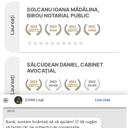
SOLCANU IOANA MĂDĂLINA,
BIROU NOTARIAL PUBLIC
Laureați
SĂLCUDEAN DANIEL, CABINET
AVOCAŢIAL
Laureați
Arată mai multe >>
ȘOIMII Legii
Live chat
20:10
Bună, suntem încântați să vă ajutăm! 🙂 Vă rugăm
să faceți clic pe subiectul de conversație
Organizator Ranking
Plebiscyt
Contact