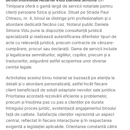
Timișoara oferă o gamă largă de servicii notariale pentru
clienți persoane fizice și juridice. Situat pe Strada Paul
Chinezu, nr. 4, biroul se distinge prin profesionalism și o
abordare dedicată fiecărui caz. Notarul public Daniela
Simona Vidu pune la dispoziție consultanță juridică
specializată și realizează autentificarea diferitelor tipuri de
acte cu relevanță juridică, precum contracte de vânzare-
cumpărare, procuri sau declarații. Gama de servicii include
și legalizarea semnăturilor, sigiliilor, copiilor, precum și a
traducerilor, asigurând astfel acoperirea unor diverse
cerințe legale.
Activitatea acestui birou notarial se bazează pe atenția la
detalii și o abordare personalizată, astfel încât fiecare
client beneficiază de soluții adaptate nevoilor sale juridice.
Prioritatea acordată rezolvării eficiente a problemelor,
precum și însoțirea pas cu pas a clienților pe durata
întregului proces juridic, evidențiază angajamentul biroului
față de calitate. Satisfacția clienților reprezintă un aspect
central, reflectat în fiecare interacțiune și în respectarea
exigentă a legislației aplicabile. Orientarea constantă către