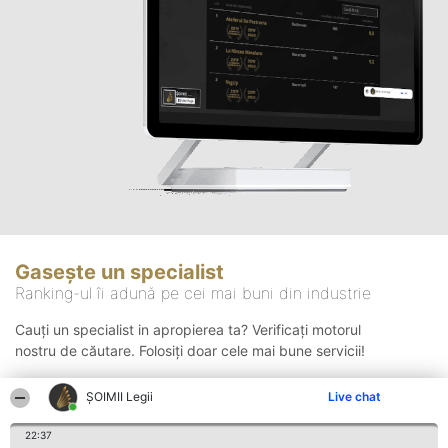
Gasește un specialist
Ranking-ul îi adună pe cei mai buni din industrie
Cauți un specialist in apropierea ta? Verificați motorul
nostru de căutare. Folosiți doar cele mai bune servicii!
ȘOIMII Legii
Live chat
Căutare
22:37