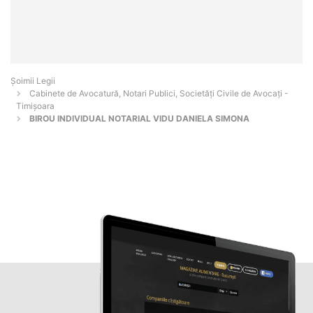
Șoimii Legii
Cabinete de Avocatură, Notari Publici, Societăți Civile de Avocați -
Timişoara
BIROU INDIVIDUAL NOTARIAL VIDU DANIELA SIMONA