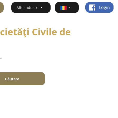
Login
Alte industrii
ietăți Civile de
.
Căutare