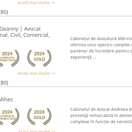
Arată mai multe >>
(80)
 Geanny | Avocat
al, Civil, Comercial,
Cabinetul de Avocatură Mărinic
oferirea unui spectru complet de
partener de încredere pentru c
experiență ...
Arată mai multe >>
(80)
Mihes
Cabinetul de Avocat Andreea Mih
prezență remarcabilă în domeniul
complexe în funcție de necesități
Arată mai multe >>