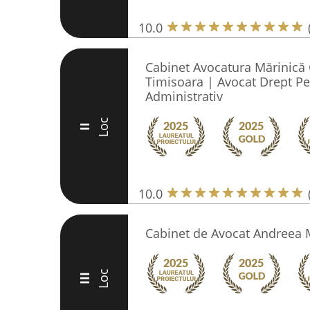
10.0
Cabinet Avocatura Mărinică
Timisoara | Avocat Drept Pen
Administrativ
Loc
II
10.0
Cabinet de Avocat Andreea 
Loc
III