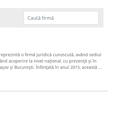
reprezintă o firmă juridică cunoscută, având sediul
ând acoperire la nivel național, cu prezență și în
ov și București. Înființată în anul 2015, această ...