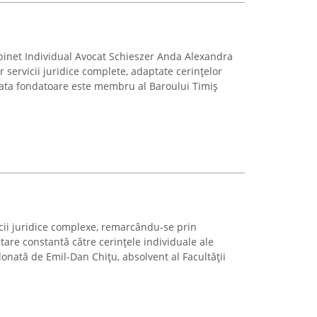
abinet Individual Avocat Schieszer Anda Alexandra
r servicii juridice complete, adaptate cerințelor
cata fondatoare este membru al Baroului Timiș
icii juridice complexe, remarcându-se prin
ntare constantă către cerințele individuale ale
rdonată de Emil-Dan Chițu, absolvent al Facultății