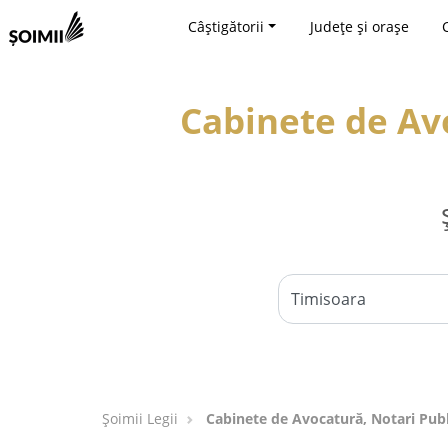
Câștigătorii
Județe și orașe
Cabinete de Avo
Șoimii Legii
Cabinete de Avocatură, Notari Publi