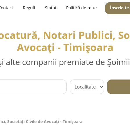
Contact
Reguli
Statut
Politică de retur
Înscrie-te
catură, Notari Publici, Soc
Avocați - Timişoara
și alte companii premiate de Șoimii
ci, Societăți Civile de Avocați - Timişoara