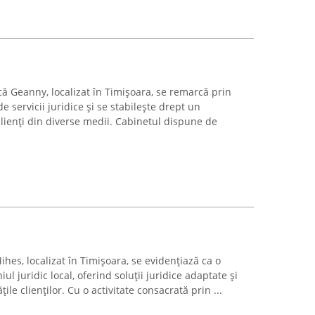
ă Geanny, localizat în Timișoara, se remarcă prin
 servicii juridice și se stabilește drept un
lienți din diverse medii. Cabinetul dispune de
es, localizat în Timișoara, se evidențiază ca o
 juridic local, oferind soluții juridice adaptate și
le clienților. Cu o activitate consacrată prin ...