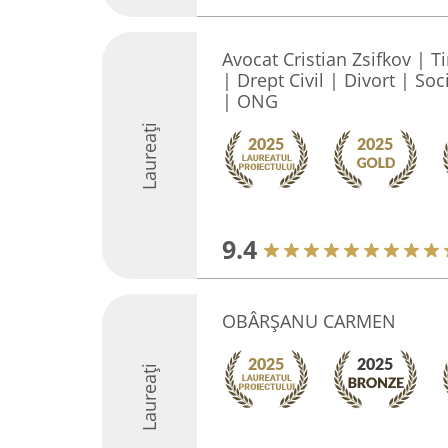
Avocat Cristian Zsifkov | 
| Drept Civil | Divort | Soc
| ONG
Laureați
9.4
OBÂRŞANU CARMEN
Laureați