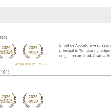
ners
Biroul de Avocatură Arsulescu 
principal în Timișoara și asigur
orașe precum Arad, Oradea, Braș
Arată mai multe >>
(161)