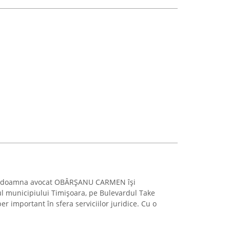
de doamna avocat OBÂRŞANU CARMEN își
ul municipiului Timișoara, pe Bulevardul Take
r important în sfera serviciilor juridice. Cu o