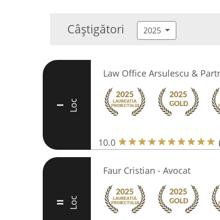
Câștigători
2025
Law Office Arsulescu & Part
Loc
I
10.0
Faur Cristian - Avocat
Loc
II