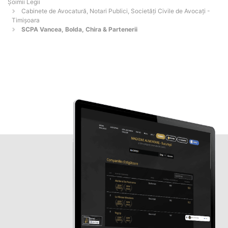
Șoimii Legii
Cabinete de Avocatură, Notari Publici, Societăți Civile de Avocați -
Timişoara
SCPA Vancea, Bolda, Chira & Partenerii