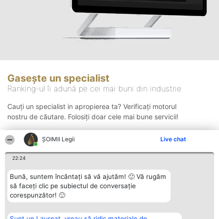
Gasește un specialist
Ranking-ul îi adună pe cei mai buni din industrie
Cauți un specialist in apropierea ta? Verificați motorul
nostru de căutare. Folosiți doar cele mai bune servicii!
ȘOIMII Legii
Live chat
Căutare
22:24
Bună, suntem încântați să vă ajutăm! 🙂 Vă rugăm
să faceți clic pe subiectul de conversație
corespunzător! 🙂
Sunt un Laureat, vreau să ridic materiale de