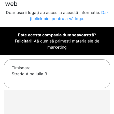
web
Doar userii logați au acces la această informație.
Da-
ți click aici pentru a vă loga.
Este acesta compania dumneavoastră
?
Felicitări!
Aă cum să primești materialele de
marketing
Timişoara
Strada Alba Iulia 3