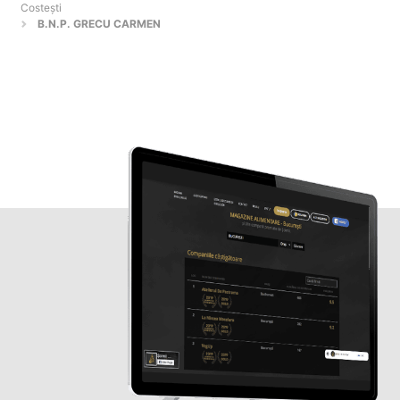
Costeşti
B.N.P. GRECU CARMEN