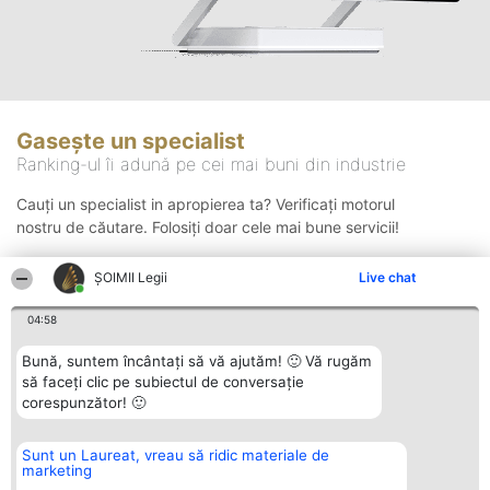
Gasește un specialist
Ranking-ul îi adună pe cei mai buni din industrie
Cauți un specialist in apropierea ta? Verificați motorul
nostru de căutare. Folosiți doar cele mai bune servicii!
ȘOIMII Legii
Live chat
Căutare
04:58
Bună, suntem încântați să vă ajutăm! 🙂 Vă rugăm
să faceți clic pe subiectul de conversație
corespunzător! 🙂
Sunt un Laureat, vreau să ridic materiale de
Organizator Ranking
Plebiscyt
Contact
marketing
BRIGHT SOLUTIONS BR SRL
Câștigătorii
Contact
Aleea Timisul De Sus 2 Bl. A30
Lista Tuturor