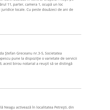
rul 11, parter, camera 1, ocupă un loc
 juridice locale. Cu peste douăzeci de ani de
rada Ștefan Greceanu nr.3-5, Societatea
pescu pune la dispoziție o varietate de servicii
, acest birou notarial a reușit să se distingă
lă Neagu activează în localitatea Petrești, din