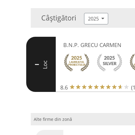
Câștigători
2025
B.N.P. GRECU CARMEN
Loc
I
8.6
(
Alte firme din zonă