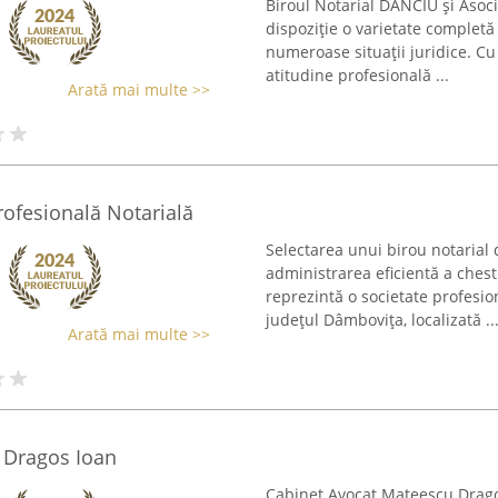
Biroul Notarial DANCIU și Asocia
dispoziție o varietate completă 
numeroase situații juridice. Cu
atitudine profesională ...
Arată mai multe >>
Profesională Notarială
Selectarea unui birou notarial 
administrarea eficientă a chesti
reprezintă o societate profesio
județul Dâmbovița, localizată ..
Arată mai multe >>
 Dragos Ioan
Cabinet Avocat Mateescu Dragos 