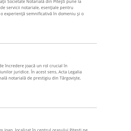
ții Societate Notarială din Pitești pune la
de servicii notariale, esențiale pentru
 o experiență semnificativă în domeniu și o
de încredere joacă un rol crucial în
unilor juridice. În acest sens, Acta Legalia
nală notarială de prestigiu din Târgoviște,
.
Ioan, localizat în centrul orașului Pitești pe