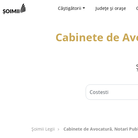
Câștigătorii
Județe și orașe
Cabinete de Avo
Șoimii Legii
Cabinete de Avocatură, Notari Public