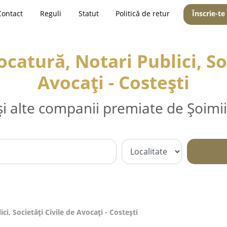
Contact
Reguli
Statut
Politică de retur
Înscrie-te
catură, Notari Publici, Soc
Avocați - Costeşti
și alte companii premiate de Șoimii
i, Societăți Civile de Avocați - Costeşti