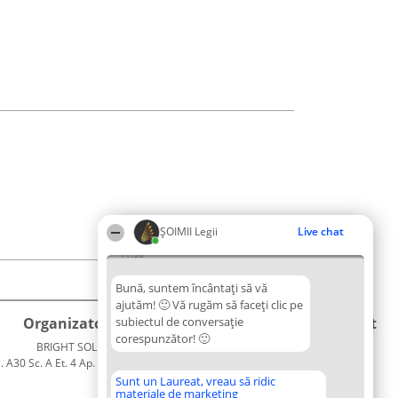
ȘOIMII Legii
Live chat
11:36
Bună, suntem încântați să vă
ajutăm! 🙂 Vă rugăm să faceți clic pe
Organizator Ranking
subiectul de conversație
Plebiscyt
Contact
corespunzător! 🙂
BRIGHT SOLUTIONS BR SRL
Câștigătorii
Contact
. A30 Sc. A Et. 4 Ap. 13 Cod 061952
Lista
București
Tuturor
Sunt un Laureat, vreau să ridic
materiale de marketing
CUI 36737675
Laureaților