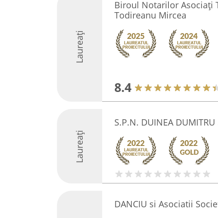
Biroul Notarilor Asociaţ
Todireanu Mircea
Laureați
8.4
S.P.N. DUINEA DUMITRU 
Laureați
DANCIU si Asociatii Socie