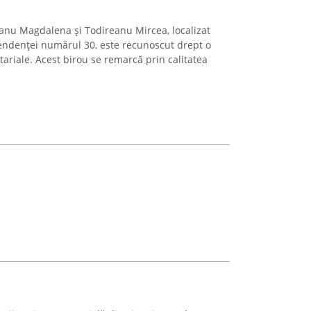
eanu Magdalena și Todireanu Mircea, localizat
endenței numărul 30, este recunoscut drept o
tariale. Acest birou se remarcă prin calitatea