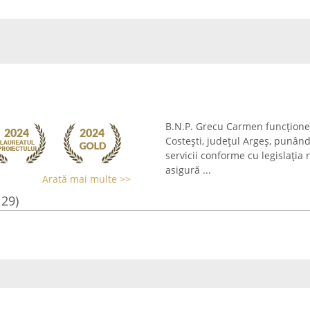
B.N.P. Grecu Carmen funcționeaz
Costești, județul Argeș, punân
servicii conforme cu legislația 
asigură ...
Arată mai multe >>
129)