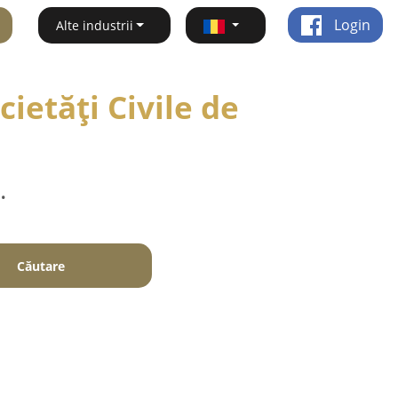
Login
Alte industrii
ietăți Civile de
.
Căutare