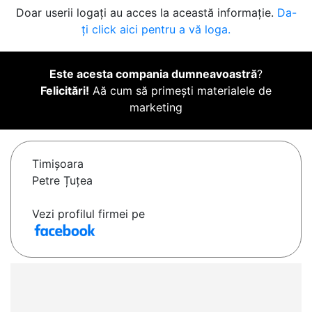
Doar userii logați au acces la această informație.
Da-
ți click aici pentru a vă loga.
Este acesta compania dumneavoastră
?
Felicitări!
Aă cum să primești materialele de
marketing
Timişoara
Petre Țuțea
Vezi profilul firmei pe