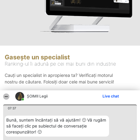
Gasește un specialist
Ranking-ul îi adună pe cei mai buni din industrie
Cauți un specialist in apropierea ta? Verificați motorul
nostru de căutare. Folosiți doar cele mai bune servicii!
ȘOIMII Legii
Live chat
Căutare
07:37
Bună, suntem încântați să vă ajutăm! 🙂 Vă rugăm
să faceți clic pe subiectul de conversație
corespunzător! 🙂