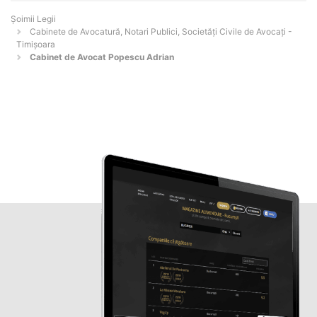
Șoimii Legii
Cabinete de Avocatură, Notari Publici, Societăți Civile de Avocați -
Timişoara
Cabinet de Avocat Popescu Adrian