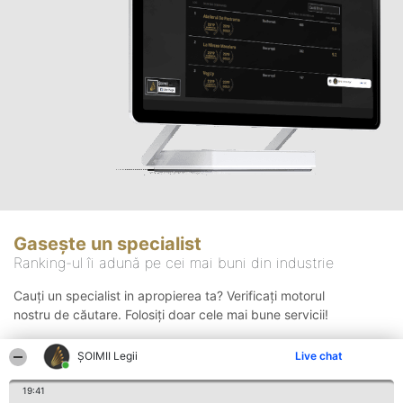
Gasește un specialist
Ranking-ul îi adună pe cei mai buni din industrie
Cauți un specialist in apropierea ta? Verificați motorul
nostru de căutare. Folosiți doar cele mai bune servicii!
ȘOIMII Legii
Live chat
Căutare
19:41