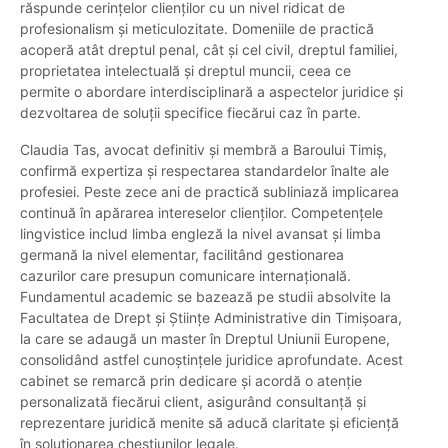
răspunde cerințelor clienților cu un nivel ridicat de
profesionalism și meticulozitate. Domeniile de practică
acoperă atât dreptul penal, cât și cel civil, dreptul familiei,
proprietatea intelectuală și dreptul muncii, ceea ce
permite o abordare interdisciplinară a aspectelor juridice și
dezvoltarea de soluții specifice fiecărui caz în parte.
Claudia Tas, avocat definitiv și membră a Baroului Timiș,
confirmă expertiza și respectarea standardelor înalte ale
profesiei. Peste zece ani de practică subliniază implicarea
continuă în apărarea intereselor clienților. Competențele
lingvistice includ limba engleză la nivel avansat și limba
germană la nivel elementar, facilitând gestionarea
cazurilor care presupun comunicare internațională.
Fundamentul academic se bazează pe studii absolvite la
Facultatea de Drept și Științe Administrative din Timișoara,
la care se adaugă un master în Dreptul Uniunii Europene,
consolidând astfel cunoștințele juridice aprofundate. Acest
cabinet se remarcă prin dedicare și acordă o atenție
personalizată fiecărui client, asigurând consultanță și
reprezentare juridică menite să aducă claritate și eficiență
în soluționarea chestiunilor legale.