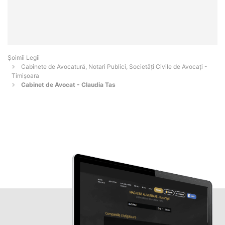
Șoimii Legii
Cabinete de Avocatură, Notari Publici, Societăți Civile de Avocați -
Timişoara
Cabinet de Avocat - Claudia Tas