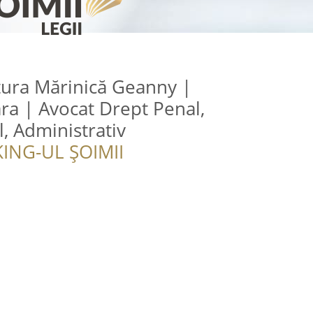
tura Mărinică Geanny |
ra | Avocat Drept Penal,
l, Administrativ
ING-UL ȘOIMII