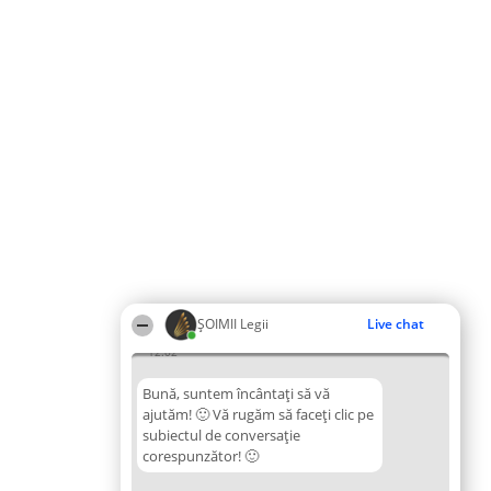
ȘOIMII Legii
Live chat
12:02
Bună, suntem încântați să vă
ajutăm! 🙂 Vă rugăm să faceți clic pe
subiectul de conversație
corespunzător! 🙂