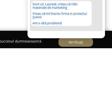
Sunt un Laureat, vreau să ridic
materiale de marketing
Vreau să-mi înscriu firma in proiectul
Șoimii
Am o altă problemă
e succesul dumneavoastră.
Verificați
ică Geanny
, localizat în Timișoara, se remarcă
et de servicii juridice și se stabilește drept un
lienți din diverse medii. Cabinetul dispune de