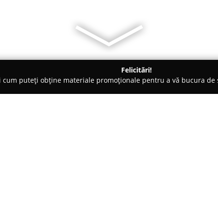
Felicitări!
ți cum puteți obține materiale promoționale pentru a vă bucura d
, Societăți Civile de Avocați - Timişoara
misoara | Avocat Drept Penal, Civil, Comercial, Administrativ
 | Avocat Timisoara |
Despre companie:
, Administrativ
Cabinetul de Avocatură Mărin
prin oferirea unui spectru compl
partener de încredere pentru c