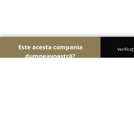
Este acesta compania
Verifica
dumneavoastră?
Șoimii Legii
Cabinete de Avocatură, Notari Publici
Cabinet Avocatura Mărinică Geanny | Avocat Ti
Cabinet Avocatura Mărinică Geanny
Avocat Drept Penal, Civil, Comercial