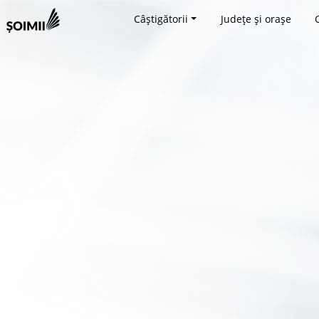
Câștigătorii
Județe și orașe