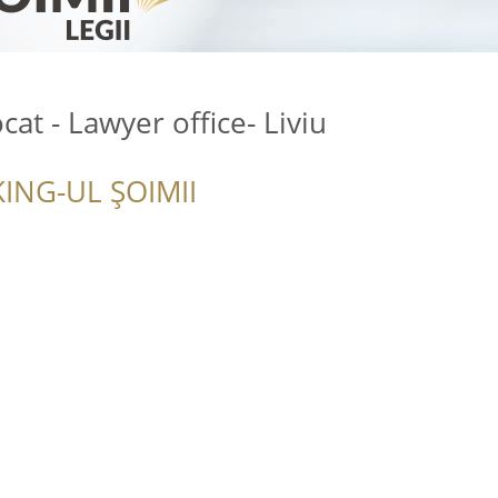
at - Lawyer office- Liviu
ING-UL ȘOIMII