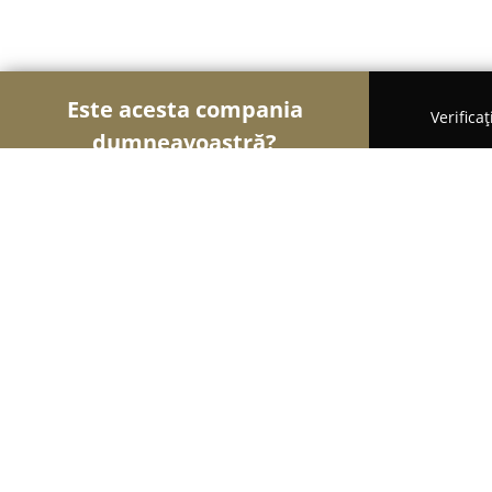
Este acesta compania
Verifica
dumneavoastră?
Șoimii Legii
Cabinete de Avocatură, Notari Publici
Cabinet de Avocat - Lawyer office- L
8.6
(9)