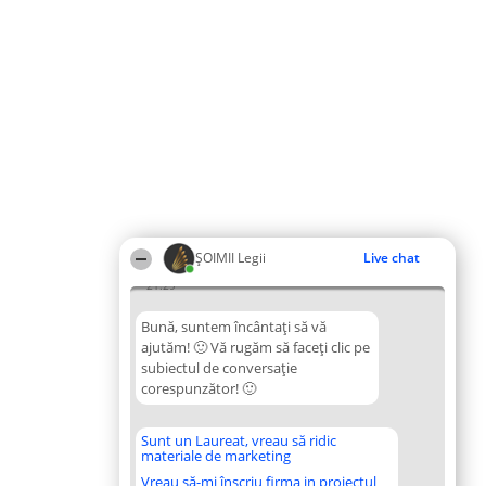
ȘOIMII Legii
Live chat
21:29
Bună, suntem încântați să vă
ajutăm! 🙂 Vă rugăm să faceți clic pe
subiectul de conversație
corespunzător! 🙂
Sunt un Laureat, vreau să ridic
materiale de marketing
Vreau să-mi înscriu firma in proiectul