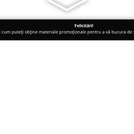
Felicitări!
ți cum puteți obține materiale promoționale pentru a vă bucura d
, Societăți Civile de Avocați - Timişoara
Cabinet de Avocat - La
iviu Pacev
Despre companie:
Cabinetul de Avocat Liviu Pac
Circumvalațiunii Nr. 21, Bl. I1, A
un nivel ridicat de profesional
19 ani de activitate. Acest cabi
Arată mai multe >>
expertiză extinsă, acordând atâ
pentru clienți persoane fizice și