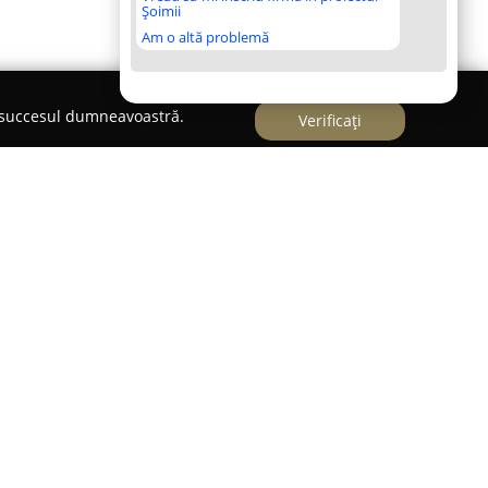
Șoimii
Am o altă problemă
e succesul dumneavoastră.
Verificați
wyer office- Liviu Pacev
ev
este localizat în Timișoara, pe Calea
p. 6, și oferă servicii juridice caracterizate printr-
ism, susținute de o experiență acumulată în peste
net individual de avocatură a dezvoltat o
t consultanță, cât și reprezentare judiciară
 juridice.