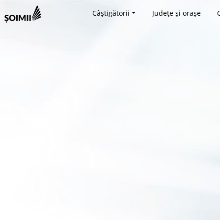
Câștigătorii
Județe și orașe