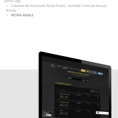
Șoimii Legii
Cabinete de Avocatură, Notari Publici, Societăți Civile de Avocați -
Bistriţa
PETRA VASILE