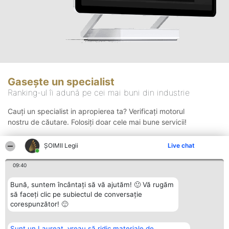
Gasește un specialist
Ranking-ul îi adună pe cei mai buni din industrie
Cauți un specialist in apropierea ta? Verificați motorul
nostru de căutare. Folosiți doar cele mai bune servicii!
ȘOIMII Legii
Live chat
Căutare
09:40
Bună, suntem încântați să vă ajutăm! 🙂 Vă rugăm
să faceți clic pe subiectul de conversație
corespunzător! 🙂
Sunt un Laureat, vreau să ridic materiale de