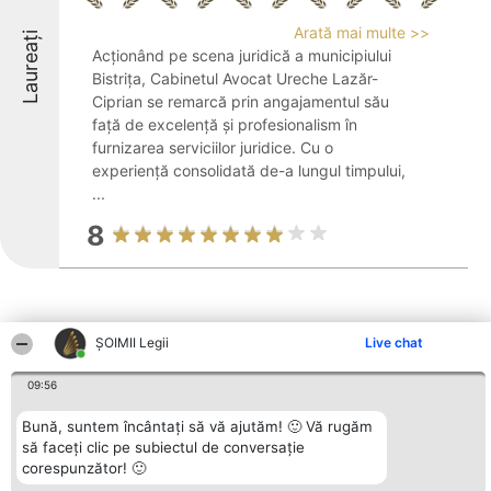
Arată mai multe >>
Laureați
Acționând pe scena juridică a municipiului
Bistrița, Cabinetul Avocat Ureche Lazăr-
Ciprian se remarcă prin angajamentul său
față de excelență și profesionalism în
furnizarea serviciilor juridice. Cu o
experiență consolidată de-a lungul timpului,
...
8
ȘOIMII Legii
Live chat
Alte firme din zonă
09:56
Bună, suntem încântați să vă ajutăm! 🙂 Vă rugăm
să faceți clic pe subiectul de conversație
Organizator Ranking
Plebiscyt
Contact
corespunzător! 🙂
BRIGHT SOLUTIONS BR SRL
Câștigătorii
Contact
Aleea Timisul De Sus 2 Bl. A30
Lista Tuturor