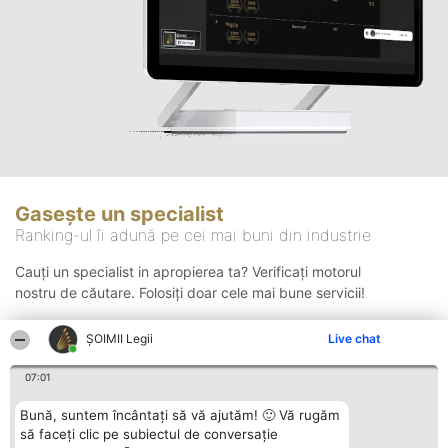
Gasește un specialist
Ranking-ul îi adună pe cei mai buni din industrie
Cauți un specialist in apropierea ta? Verificați motorul
nostru de căutare. Folosiți doar cele mai bune servicii!
ȘOIMII Legii
Live chat
Căutare
07:01
Bună, suntem încântați să vă ajutăm! 🙂 Vă rugăm
să faceți clic pe subiectul de conversație