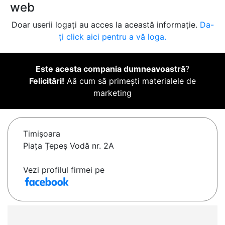
web
Doar userii logați au acces la această informație.
Da-
ți click aici pentru a vă loga.
Este acesta compania dumneavoastră
?
Felicitări!
Aă cum să primești materialele de
marketing
Timişoara
Piața Țepeș Vodă nr. 2A
Vezi profilul firmei pe