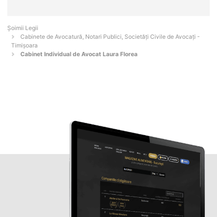
Șoimii Legii
Cabinete de Avocatură, Notari Publici, Societăți Civile de Avocați -
Timişoara
Cabinet Individual de Avocat Laura Florea