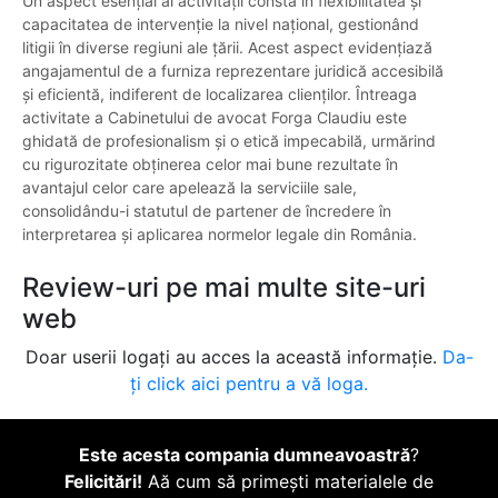
Un aspect esențial al activității constă în flexibilitatea și
capacitatea de intervenție la nivel național, gestionând
litigii în diverse regiuni ale țării. Acest aspect evidențiază
angajamentul de a furniza reprezentare juridică accesibilă
și eficientă, indiferent de localizarea clienților. Întreaga
activitate a Cabinetului de avocat Forga Claudiu este
ghidată de profesionalism și o etică impecabilă, urmărind
cu rigurozitate obținerea celor mai bune rezultate în
avantajul celor care apelează la serviciile sale,
consolidându-i statutul de partener de încredere în
interpretarea și aplicarea normelor legale din România.
Review-uri pe mai multe site-uri
web
Doar userii logați au acces la această informație.
Da-
ți click aici pentru a vă loga.
Este acesta compania dumneavoastră
?
Felicitări!
Aă cum să primești materialele de