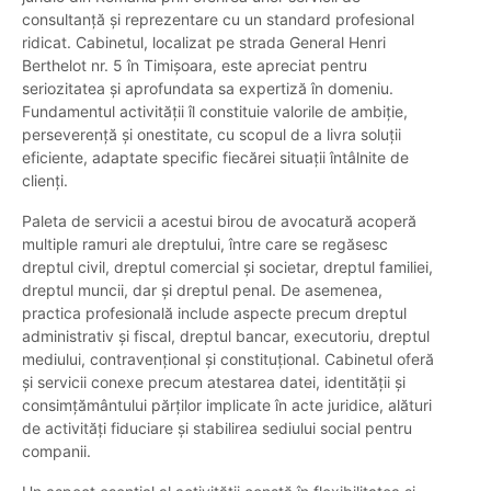
consultanță și reprezentare cu un standard profesional
ridicat. Cabinetul, localizat pe strada General Henri
Berthelot nr. 5 în Timișoara, este apreciat pentru
seriozitatea și aprofundata sa expertiză în domeniu.
Fundamentul activității îl constituie valorile de ambiție,
perseverență și onestitate, cu scopul de a livra soluții
eficiente, adaptate specific fiecărei situații întâlnite de
clienți.
Paleta de servicii a acestui birou de avocatură acoperă
multiple ramuri ale dreptului, între care se regăsesc
dreptul civil, dreptul comercial și societar, dreptul familiei,
dreptul muncii, dar și dreptul penal. De asemenea,
practica profesională include aspecte precum dreptul
administrativ și fiscal, dreptul bancar, executoriu, dreptul
mediului, contravențional și constituțional. Cabinetul oferă
și servicii conexe precum atestarea datei, identității și
consimțământului părților implicate în acte juridice, alături
de activități fiduciare și stabilirea sediului social pentru
companii.