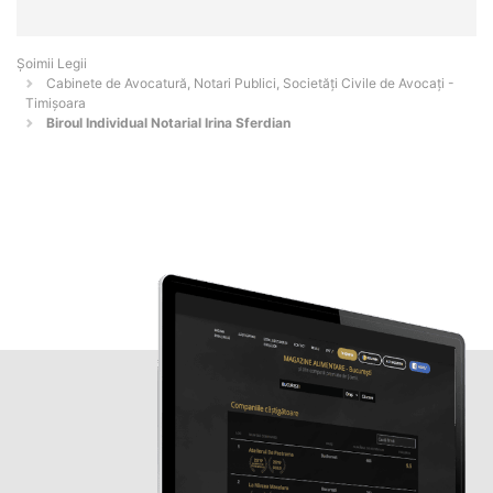
Șoimii Legii
Cabinete de Avocatură, Notari Publici, Societăți Civile de Avocați -
Timişoara
Biroul Individual Notarial Irina Sferdian