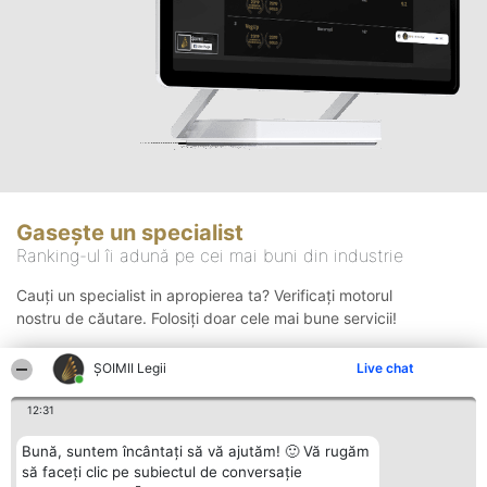
Gasește un specialist
Ranking-ul îi adună pe cei mai buni din industrie
Cauți un specialist in apropierea ta? Verificați motorul
nostru de căutare. Folosiți doar cele mai bune servicii!
ȘOIMII Legii
Live chat
Căutare
12:31
Bună, suntem încântați să vă ajutăm! 🙂 Vă rugăm
să faceți clic pe subiectul de conversație