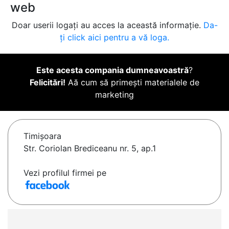
web
Doar userii logați au acces la această informație.
Da-
ți click aici pentru a vă loga.
Este acesta compania dumneavoastră
?
Felicitări!
Aă cum să primești materialele de
marketing
Timişoara
Str. Coriolan Brediceanu nr. 5, ap.1
Vezi profilul firmei pe