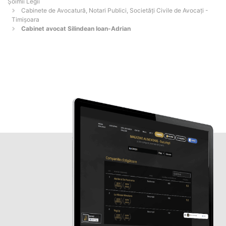
Șoimii Legii
Cabinete de Avocatură, Notari Publici, Societăți Civile de Avocați -
Timişoara
Cabinet avocat Silindean Ioan-Adrian