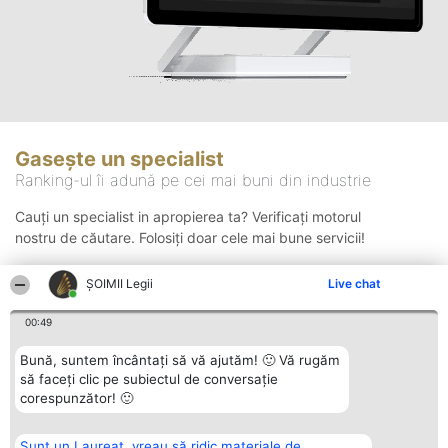
Gasește un specialist
Ranking-ul îi adună pe cei mai buni din industrie
Cauți un specialist in apropierea ta? Verificați motorul
nostru de căutare. Folosiți doar cele mai bune servicii!
ȘOIMII Legii
Live chat
Căutare
00:49
Bună, suntem încântați să vă ajutăm! 🙂 Vă rugăm
să faceți clic pe subiectul de conversație
corespunzător! 🙂
Sunt un Laureat, vreau să ridic materiale de
Organizator Ranking
Plebiscyt
Contact