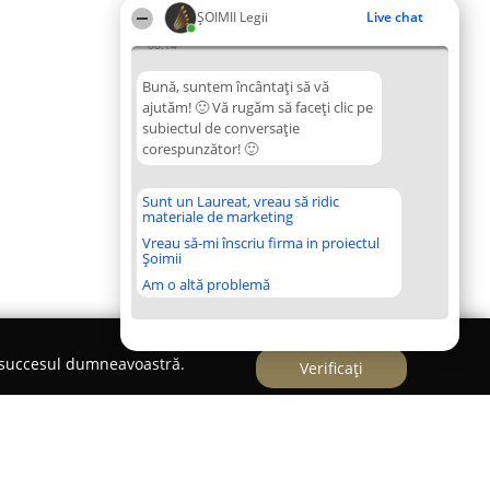
ȘOIMII Legii
Live chat
08:14
Bună, suntem încântați să vă
ajutăm! 🙂 Vă rugăm să faceți clic pe
subiectul de conversație
corespunzător! 🙂
Sunt un Laureat, vreau să ridic
materiale de marketing
Vreau să-mi înscriu firma in proiectul
Șoimii
Am o altă problemă
e succesul dumneavoastră.
Verificați
-Grigoruta