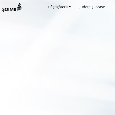
Câștigătorii
Județe și orașe