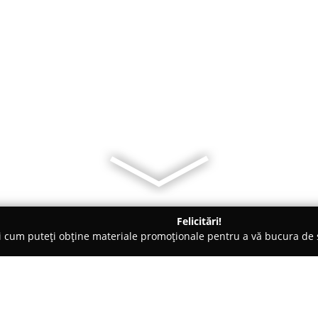
Felicitări!
ți cum puteți obține materiale promoționale pentru a vă bucura d
, Societăți Civile de Avocați - Timişoara
Avocat Stan Anamaria