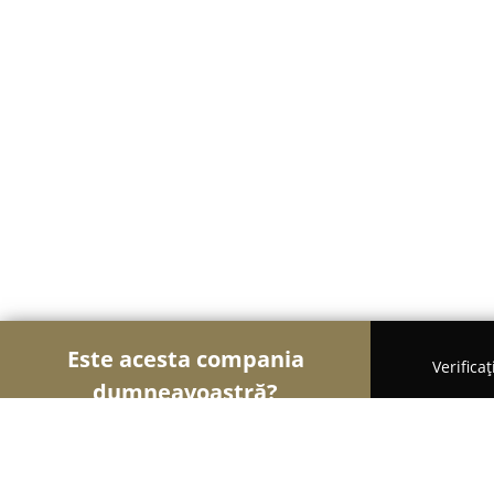
Este acesta compania
Verifica
dumneavoastră?
Șoimii Legii
Cabinete de Avocatură, Notari Publici