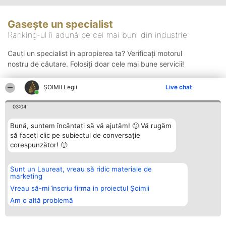
Gasește un specialist
Ranking-ul îi adună pe cei mai buni din industrie
Cauți un specialist in apropierea ta? Verificați motorul
nostru de căutare. Folosiți doar cele mai bune servicii!
ȘOIMII Legii
Live chat
Căutare
03:04
Bună, suntem încântați să vă ajutăm! 🙂 Vă rugăm
să faceți clic pe subiectul de conversație
corespunzător! 🙂
Sunt un Laureat, vreau să ridic materiale de
Organizator Ranking
Plebiscyt
Contact
marketing
BRIGHT SOLUTIONS BR SRL
Câștigătorii
Contact
Aleea Timisul De Sus 2 Bl. A30
Lista Tuturor
Vreau să-mi înscriu firma in proiectul Șoimii
Sc. A Et. 4 Ap. 13 Cod 061952
Laureaților
Am o altă problemă
București
Reguli
CUI 36737675
Statut
tel: +40 770 990 492
Politica de
confidențialitate