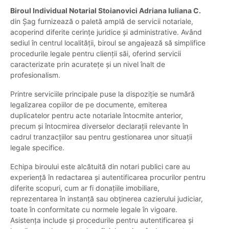
Biroul Individual Notarial Stoianovici Adriana Iuliana C.
din Șag furnizează o paletă amplă de servicii notariale,
acoperind diferite cerințe juridice și administrative. Având
sediul în centrul localității, biroul se angajează să simplifice
procedurile legale pentru clienții săi, oferind servicii
caracterizate prin acuratețe și un nivel înalt de
profesionalism.
Printre serviciile principale puse la dispoziție se numără
legalizarea copiilor de pe documente, emiterea
duplicatelor pentru acte notariale întocmite anterior,
precum și întocmirea diverselor declarații relevante în
cadrul tranzacțiilor sau pentru gestionarea unor situații
legale specifice.
Echipa biroului este alcătuită din notari publici care au
experiență în redactarea și autentificarea procurilor pentru
diferite scopuri, cum ar fi donațiile imobiliare,
reprezentarea în instanță sau obținerea cazierului judiciar,
toate în conformitate cu normele legale în vigoare.
Asistența include și procedurile pentru autentificarea și