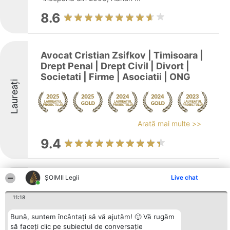
8.6
Avocat Cristian Zsifkov | Timisoara |
Drept Penal | Drept Civil | Divort |
Societati | Firme | Asociatii | ONG
Laureați
Arată mai multe >>
9.4
ȘOIMII Legii
Live chat
Cabinet de Avocat - Lawyer office-
Liviu Pacev
11:18
Bună, suntem încântați să vă ajutăm! 🙂 Vă rugăm
să faceți clic pe subiectul de conversație