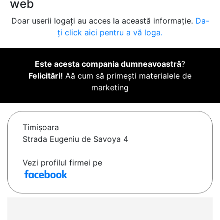
web
Doar userii logați au acces la această informație.
Da-
ți click aici pentru a vă loga.
Este acesta compania dumneavoastră
?
Felicitări!
Aă cum să primești materialele de
marketing
Timişoara
Strada Eugeniu de Savoya 4
Vezi profilul firmei pe