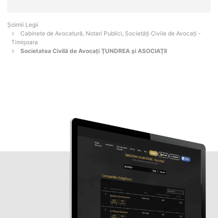
Șoimii Legii
Cabinete de Avocatură, Notari Publici, Societăți Civile de Avocați -
Timişoara
Societatea Civilă de Avocaţi ŢUNDREA şi ASOCIAŢII