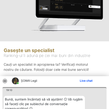
Gasește un specialist
Ranking-ul îi adună pe cei mai buni din industrie
Cauți un specialist in apropierea ta? Verificați motorul
nostru de căutare. Folosiți doar cele mai bune servicii!
ȘOIMII Legii
Live chat
Căutare
19:10
Bună, suntem încântați să vă ajutăm! 🙂 Vă rugăm
să faceți clic pe subiectul de conversație
corespunzător! 🙂