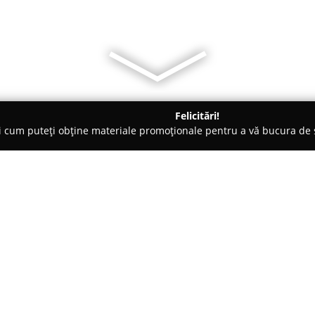
Felicitări!
ți cum puteți obține materiale promoționale pentru a vă bucura d
 Societăți Civile de Avocați - Bistriţa
Cabinet Avocat Ureche La
n
Despre companie:
Acționând pe scena juridică a m
Lazăr-Ciprian
se remarcă prin 
profesionalism în furnizarea se