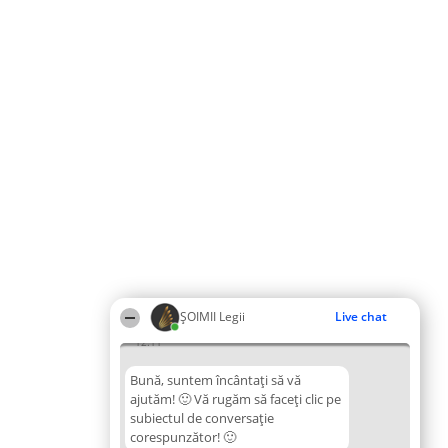
ȘOIMII Legii
Live chat
12:11
Bună, suntem încântați să vă
ajutăm! 🙂 Vă rugăm să faceți clic pe
subiectul de conversație
corespunzător! 🙂