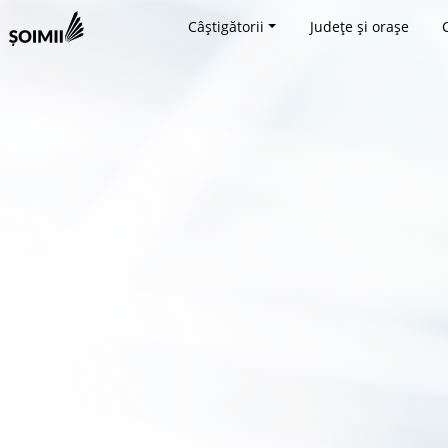
Câștigătorii
Județe și orașe