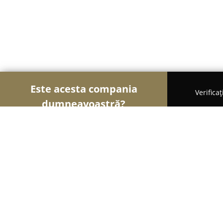
Este acesta compania
Verifica
dumneavoastră?
Șoimii Legii
Cabinete de Avocatură, Notari Publici,
Cabinet Avocat Ureche Lazăr-Cipria