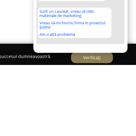
Sunt un Laureat, vreau să ridic
materiale de marketing
Vreau să-mi înscriu firma in proiectul
Șoimii
Am o altă problemă
e succesul dumneavoastră.
Verificați
zăr-Ciprian
unicipiului Bistrița,
Cabinetul Avocat Ureche
angajamentul său față de excelență și
rviciilor juridice. Cu o experiență consolidată de-