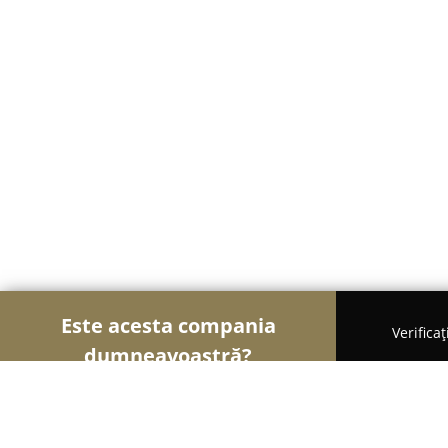
Este acesta compania
Verifica
dumneavoastră?
Șoimii Legii
Cabinete de Avocatură, Notari Publici,