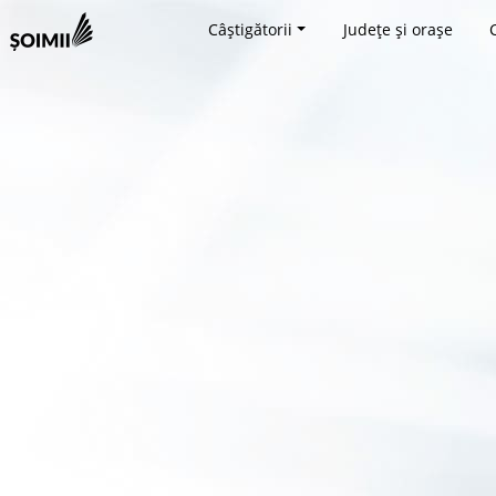
Câștigătorii
Județe și orașe