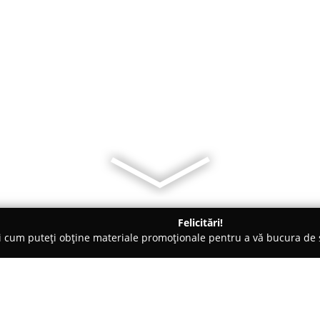
Felicitări!
ți cum puteți obține materiale promoționale pentru a vă bucura d
 Societăți Civile de Avocați - Bistriţa
SPARL Stalfort & Somes