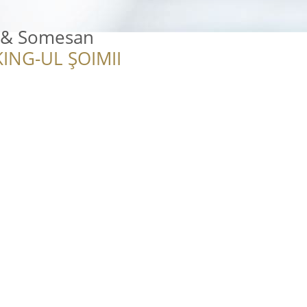
t & Somesan
ING-UL ȘOIMII