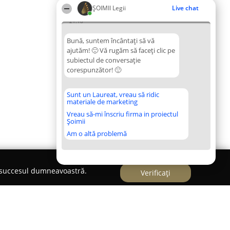
ȘOIMII Legii
Live chat
21:18
Bună, suntem încântați să vă
ajutăm! 🙂 Vă rugăm să faceți clic pe
subiectul de conversație
corespunzător! 🙂
Sunt un Laureat, vreau să ridic
materiale de marketing
Vreau să-mi înscriu firma in proiectul
Șoimii
Am o altă problemă
e succesul dumneavoastră.
Verificați
an