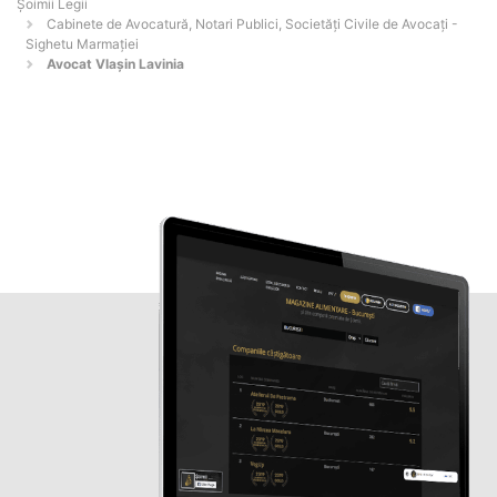
Șoimii Legii
Cabinete de Avocatură, Notari Publici, Societăți Civile de Avocați -
Sighetu Marmaţiei
Avocat Vlașin Lavinia