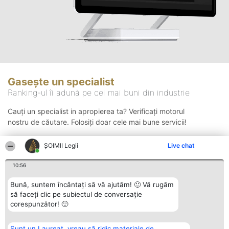
Gasește un specialist
Ranking-ul îi adună pe cei mai buni din industrie
Cauți un specialist in apropierea ta? Verificați motorul
nostru de căutare. Folosiți doar cele mai bune servicii!
ȘOIMII Legii
Live chat
Căutare
10:56
Bună, suntem încântați să vă ajutăm! 🙂 Vă rugăm
să faceți clic pe subiectul de conversație
corespunzător! 🙂
Sunt un Laureat, vreau să ridic materiale de