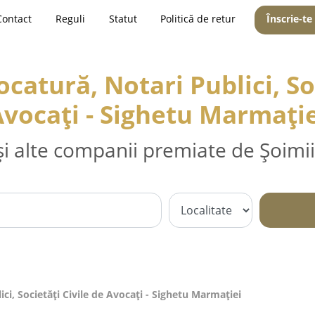
Contact
Reguli
Statut
Politică de retur
Înscrie-te
catură, Notari Publici, Soc
vocați - Sighetu Marmaţi
și alte companii premiate de Șoimii
ci, Societăți Civile de Avocați - Sighetu Marmaţiei