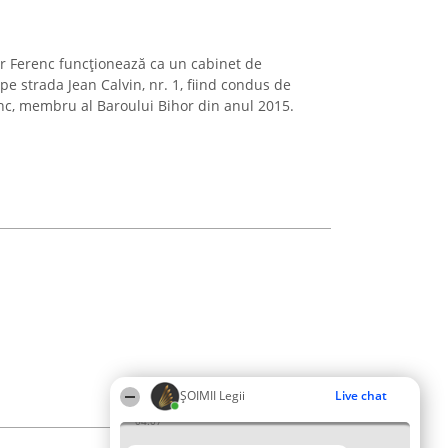
r Ferenc funcționează ca un cabinet de
pe strada Jean Calvin, nr. 1, fiind condus de
nc, membru al Baroului Bihor din anul 2015.
ȘOIMII Legii
Live chat
04:07