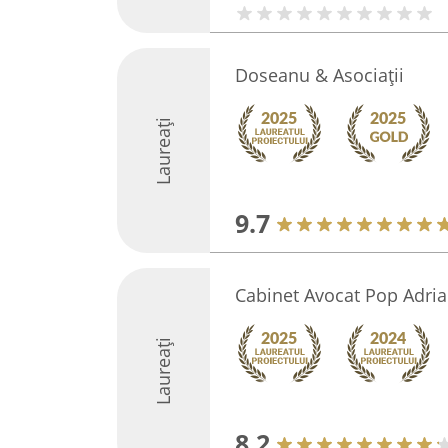
Doseanu & Asociații
Laureați
9.7
Cabinet Avocat Pop Adri
Laureați
8.2