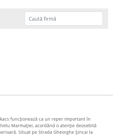
kacs funcționează ca un reper important în
ighetu Marmației, acordând o atenție deosebită
uperioară. Situat pe Strada Gheorghe Șincai la