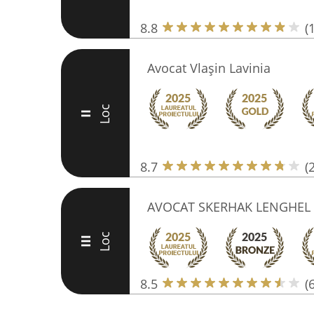
8.8
(
Avocat Vlașin Lavinia
Loc
II
8.7
(
AVOCAT SKERHAK LENGHEL 
Loc
III
8.5
(6