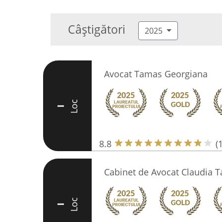
Câștigători
2025
Avocat Tamas Georgiana
Loc
I
8.8
(
Cabinet de Avocat Claudia T
Loc
I