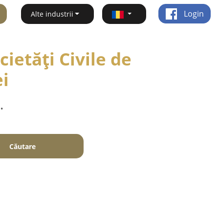
Login
Alte industrii
ietăți Civile de
ei
.
Căutare