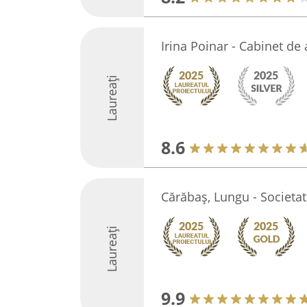
Irina Poinar - Cabinet de
Laureați
8.6
Cărăbaș, Lungu - Societat
Laureați
9.9