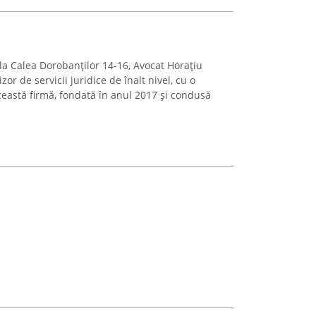
 la Calea Dorobanților 14-16, Avocat Horațiu
or de servicii juridice de înalt nivel, cu o
ceastă firmă, fondată în anul 2017 și condusă