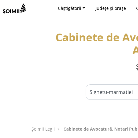
Câștigătorii
Județe și orașe
Cabinete de Avo
A
Șoimii Legii
Cabinete de Avocatură, Notari Publi