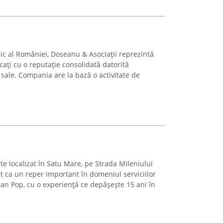
dic al României, Doseanu & Asociații reprezintă
cați cu o reputație consolidată datorită
i sale. Compania are la bază o activitate de
e localizat în Satu Mare, pe Strada Mileniului
t ca un reper important în domeniul serviciilor
ian Pop, cu o experiență ce depășește 15 ani în