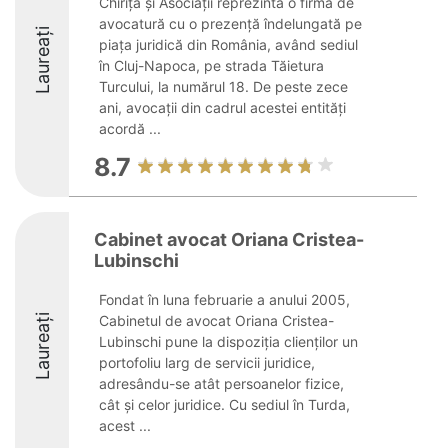
Chiriță și Asociații reprezintă o firmă de
avocatură cu o prezență îndelungată pe
Laureați
piața juridică din România, având sediul
în Cluj-Napoca, pe strada Tăietura
Turcului, la numărul 18. De peste zece
ani, avocații din cadrul acestei entități
acordă ...
8.7
Cabinet avocat Oriana Cristea-
Lubinschi
Fondat în luna februarie a anului 2005,
Laureați
Cabinetul de avocat Oriana Cristea-
Lubinschi pune la dispoziția clienților un
portofoliu larg de servicii juridice,
adresându-se atât persoanelor fizice,
cât și celor juridice. Cu sediul în Turda,
acest ...