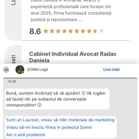
experiență profesională care începe din
anul 2005, firma furnizează consultanță
juridică și reprezentare ...
8.6
Cabinet Individual Avocat Radac
Laureați
Daniela
ȘOIMII Legii
Live chat
15:40
Bună, suntem încântați să vă ajutăm! 🙂 Vă rugăm
să faceți clic pe subiectul de conversație
Organizator Ranking
Plebiscyt
Contact
corespunzător! 🙂
BRIGHT SOLUTIONS BR SRL
Câștigătorii
Contact
Aleea Timisul De Sus 2 Bl. A30
Lista Tuturor
Sc. A Et. 4 Ap. 13 Cod 061952
Laureaților
Sunt un Laureat, vreau să ridic materiale de marketing
București
Reguli
CUI 36737675
Statut
Vreau să-mi înscriu firma in proiectul Șoimii
tel: +40 770 990 492
Politica de
Am o altă problemă
confidențialitate