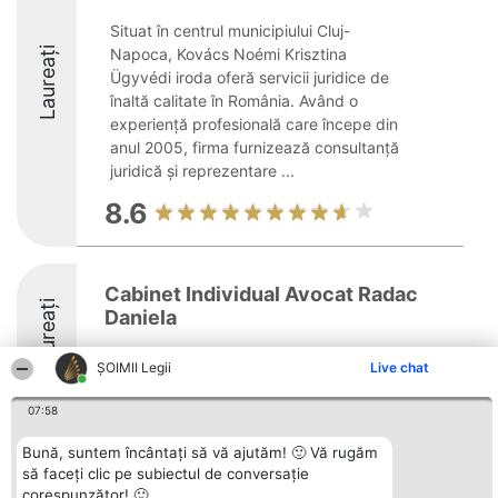
Situat în centrul municipiului Cluj-
Laureați
Napoca, Kovács Noémi Krisztina
Ügyvédi iroda oferă servicii juridice de
înaltă calitate în România. Având o
experiență profesională care începe din
anul 2005, firma furnizează consultanță
juridică și reprezentare ...
8.6
Cabinet Individual Avocat Radac
Laureați
Daniela
ȘOIMII Legii
Live chat
07:58
Bună, suntem încântați să vă ajutăm! 🙂 Vă rugăm
Organizator Ranking
Plebiscyt
Contact
să faceți clic pe subiectul de conversație
BRIGHT SOLUTIONS BR SRL
Câștigătorii
Contact
corespunzător! 🙂