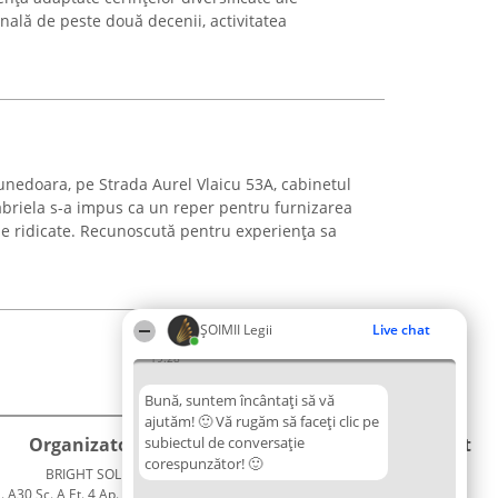
ională de peste două decenii, activitatea
unedoara, pe Strada Aurel Vlaicu 53A, cabinetul
abriela s-a impus ca un reper pentru furnizarea
rde ridicate. Recunoscută pentru experiența sa
ȘOIMII Legii
Live chat
19:28
Bună, suntem încântați să vă
ajutăm! 🙂 Vă rugăm să faceți clic pe
Organizator Ranking
subiectul de conversație
Plebiscyt
Contact
corespunzător! 🙂
BRIGHT SOLUTIONS BR SRL
Câștigătorii
Contact
. A30 Sc. A Et. 4 Ap. 13 Cod 061952
Lista