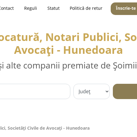
Contact
Reguli
Statut
Politică de retur
Înscrie-te
catură, Notari Publici, Soc
Avocați - Hunedoara
și alte companii premiate de Șoimii
ci, Societăți Civile de Avocați - Hunedoara