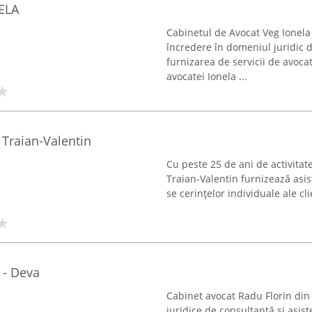
ELA
Cabinetul de Avocat Veg Ionela
încredere în domeniul juridic d
furnizarea de servicii de avoca
avocatei Ionela ...
 Traian-Valentin
Cu peste 25 de ani de activitat
Traian-Valentin furnizează asis
se cerințelor individuale ale cl
 - Deva
Cabinet avocat Radu Florin din 
juridice de consultanță și asist