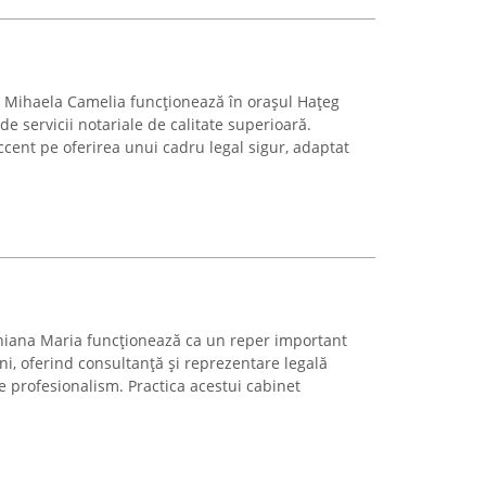
iu Mihaela Camelia funcționează în orașul Hațeg
e servicii notariale de calitate superioară.
cent pe oferirea unui cadru legal sigur, adaptat
iana Maria funcționează ca un reper important
ni, oferind consultanță și reprezentare legală
e profesionalism. Practica acestui cabinet