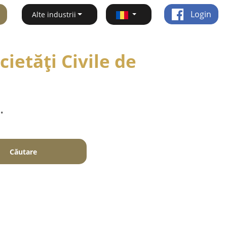
Login
Alte industrii
ietăți Civile de
.
Căutare