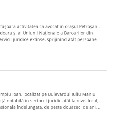
fășoară activitatea ca avocat în orașul Petroșani,
oara și al Uniunii Naționale a Barourilor din
rvicii juridice extinse, sprijinind atât persoane
mpiu Ioan, localizat pe Bulevardul Iuliu Maniu
ă notabilă în sectorul juridic atât la nivel local,
fesională îndelungată, de peste douăzeci de ani, ...