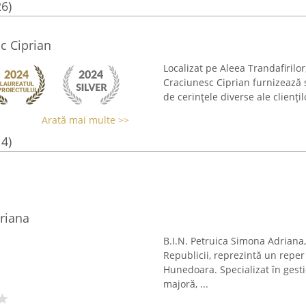
26)
c Ciprian
Localizat pe Aleea Trandafirilor
Craciunesc Ciprian furnizează se
de cerințele diverse ale clienți
Arată mai multe >>
14)
driana
B.I.N. Petruica Simona Adriana,
Republicii, reprezintă un reper 
Hunedoara. Specializat în gest
majoră, ...