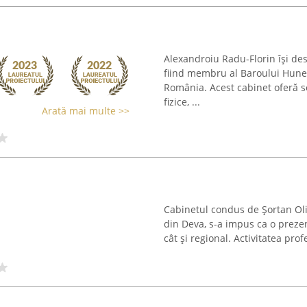
Alexandroiu Radu-Florin își des
fiind membru al Baroului Huned
România. Acest cabinet oferă se
fizice, ...
Arată mai multe >>
Cabinetul condus de Șortan Oli
din Deva, s-a impus ca o prezenț
cât și regional. Activitatea pro