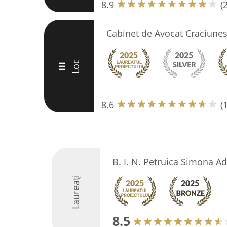
8.9
(
Cabinet de Avocat Craciunes
Loc
III
8.6
(
B. I. N. Petruica Simona A
Laureați
8.5