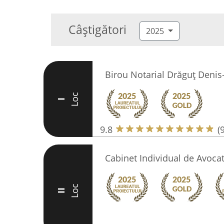
Câștigători
2025
Birou Notarial Drăguț Denis
Loc
I
9.8
(
Cabinet Individual de Avoca
Loc
II