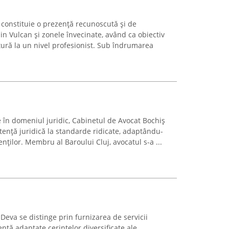
 constituie o prezență recunoscută și de
in Vulcan și zonele învecinate, având ca obiectiv
tură la un nivel profesionist. Sub îndrumarea
e în domeniul juridic, Cabinetul de Avocat Bochiș
tență juridică la standarde ridicate, adaptându-
ienților. Membru al Baroului Cluj, avocatul s-a ...
Deva se distinge prin furnizarea de servicii
ență adaptate cerințelor diversificate ale