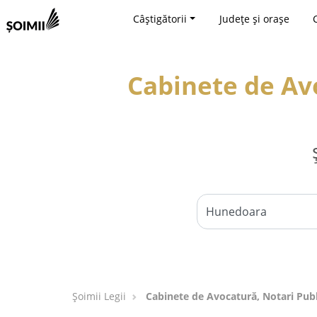
Câștigătorii
Județe și orașe
Cabinete de Avo
Șoimii Legii
Cabinete de Avocatură, Notari Publi