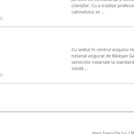
clienților. Cu o tradiție profes
cabinetului se ...
Cu sediul în centrul orașului H
notarial asigurat de Băieșan G
serviciilor notariale la standa
solidă ...
Aleea Timisul De Sus 2 Bl