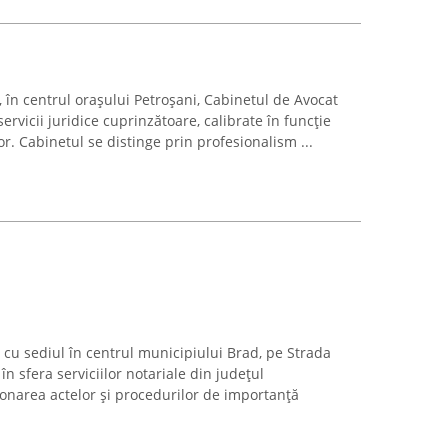
, în centrul orașului Petroșani, Cabinetul de Avocat
rvicii juridice cuprinzătoare, calibrate în funcție
lor. Cabinetul se distinge prin profesionalism ...
 cu sediul în centrul municipiului Brad, pe Strada
în sfera serviciilor notariale din județul
ionarea actelor și procedurilor de importanță