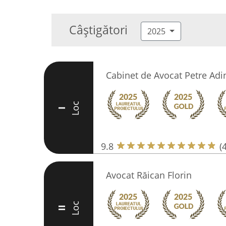
Câștigători
2025
Cabinet de Avocat Petre Adi
Loc
I
9.8
(
Avocat Răican Florin
Loc
II