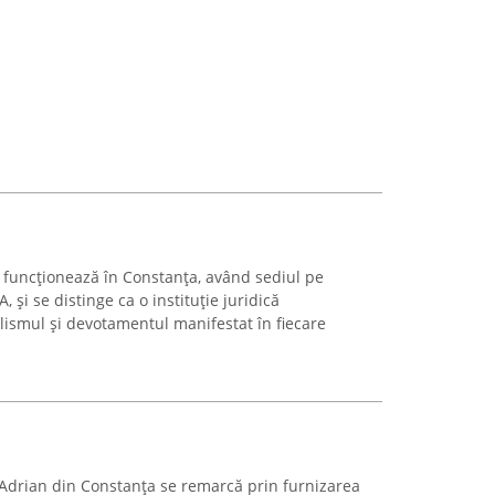
 funcționează în Constanța, având sediul pe
și se distinge ca o instituție juridică
ismul și devotamentul manifestat în fiecare
Adrian din Constanța se remarcă prin furnizarea