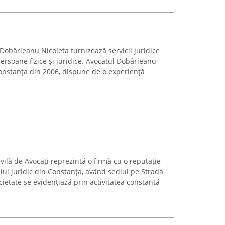
Dobârleanu Nicoleta furnizează servicii juridice
ersoane fizice și juridice. Avocatul Dobârleanu
onstanța din 2006, dispune de o experiență
ilă de Avocați reprezintă o firmă cu o reputație
iul juridic din Constanța, având sediul pe Strada
cietate se evidențiază prin activitatea constantă