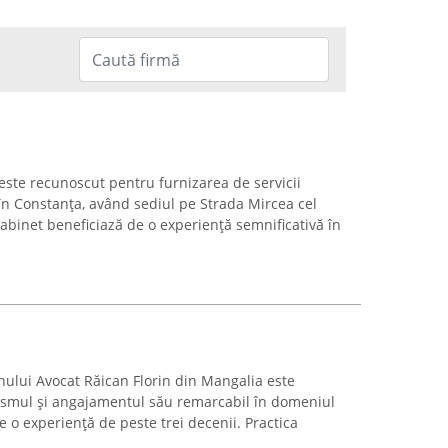
este recunoscut pentru furnizarea de servicii
 în Constanța, având sediul pe Strada Mircea cel
abinet beneficiază de o experiență semnificativă în
ului Avocat Răican Florin din Mangalia este
ismul și angajamentul său remarcabil în domeniul
e o experiență de peste trei decenii. Practica