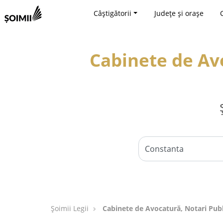
Câștigătorii
Județe și orașe
Cabinete de Avo
Șoimii Legii
Cabinete de Avocatură, Notari Publi