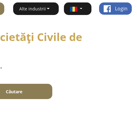
Login
Alte industrii
ietăți Civile de
.
Căutare