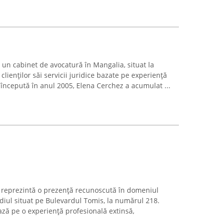
un cabinet de avocatură în Mangalia, situat la
lienților săi servicii juridice bazate pe experiență
e începută în anul 2005, Elena Cerchez a acumulat ...
 reprezintă o prezență recunoscută în domeniul
diul situat pe Bulevardul Tomis, la numărul 218.
ază pe o experiență profesională extinsă,