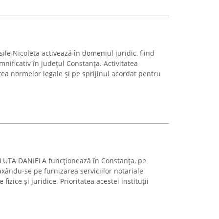
ile Nicoleta activează în domeniul juridic, fiind
nificativ în județul Constanța. Activitatea
ea normelor legale și pe sprijinul acordat pentru
LUTA DANIELA funcționează în Constanța, pe
axându-se pe furnizarea serviciilor notariale
zice și juridice. Prioritatea acestei instituții