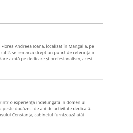
Florea Andreea Ioana, localizat în Mangalia, pe
ul 2, se remarcă drept un punct de referință în
rdare axată pe dedicare și profesionalism, acest
rintr-o experiență îndelungată în domeniul
a peste douăzeci de ani de activitate dedicată.
așului Constanța, cabinetul furnizează atât