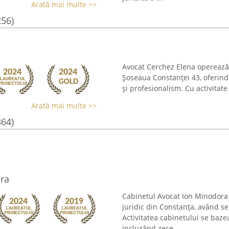
Arată mai multe >>
256)
Avocat Cerchez Elena operează 
Șoseaua Constanței 43, oferind c
și profesionalism. Cu activitat
Arată mai multe >>
364)
ra
Cabinetul Avocat Ion Minodora
juridic din Constanța, având se
Activitatea cabinetului se baze
incluzând zece ...