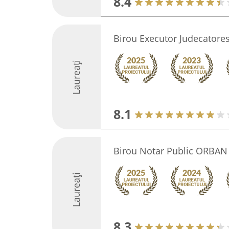
8.4
Birou Executor Judecatores
Laureați
8.1
Birou Notar Public ORBA
Laureați
8.3