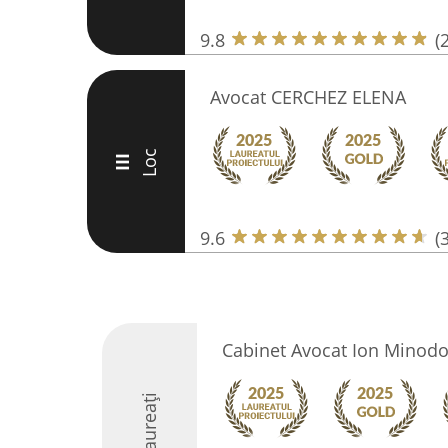
9.8
(
Avocat CERCHEZ ELENA
Loc
III
9.6
(
Cabinet Avocat Ion Minodo
Laureați