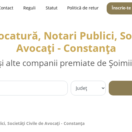
Contact
Reguli
Statut
Politică de retur
Înscrie-te
catură, Notari Publici, Soc
Avocați - Constanţa
și alte companii premiate de Șoimii
ci, Societăți Civile de Avocați - Constanţa